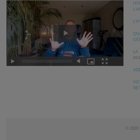
HY
L'
L'
QU
GÉ
LA
05/
AD
VO
RE
© 2020 